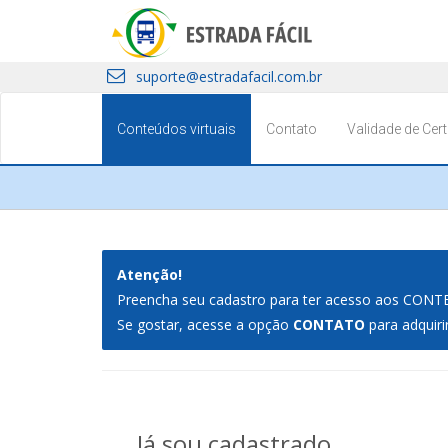
suporte@estradafacil.com.br
Conteúdos virtuais
Contato
Validade de Cert
Atenção!
Preencha seu cadastro para ter acesso aos CO
Se gostar, acesse a opção
CONTATO
para adquir
Já sou cadastrado