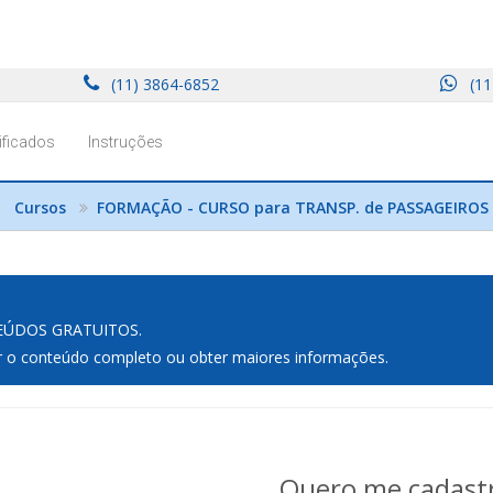
(11) 3864-6852
(11
ificados
Instruções
Cursos
FORMAÇÃO - CURSO para TRANSP. de PASSAGEIRO
NTEÚDOS GRATUITOS.
ir o conteúdo completo ou obter maiores informações.
Quero me cadast